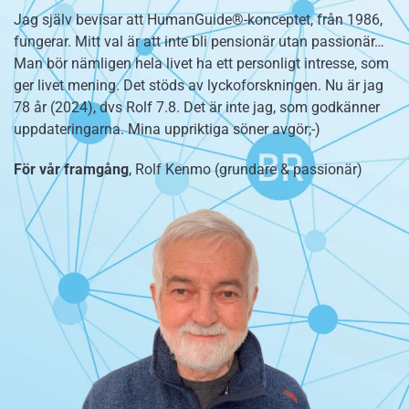
Jag själv bevisar att HumanGuide®-konceptet, från 1986,
fungerar. Mitt val är att inte bli pensionär utan passionär…
Man bör nämligen hela livet ha ett personligt intresse, som
ger livet mening. Det stöds av lyckoforskningen. Nu är jag
78 år (2024), dvs Rolf 7.8. Det är inte jag, som godkänner
uppdateringarna. Mina uppriktiga söner avgör;-)
För vår framgång
, Rolf Kenmo (grundare & passionär)