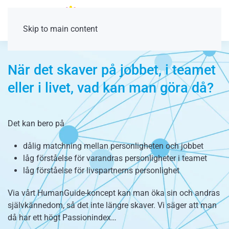
Skip to main content
När det skaver på jobbet, i teamet
eller i livet, vad kan man göra då?
Det kan bero på
dålig matchning mellan personligheten och jobbet
låg förståelse för varandras personligheter i teamet
låg förståelse för livspartnerns personlighet
Via vårt HumanGuide-koncept kan man öka sin och andras
självkännedom, så det inte längre skaver. Vi säger att man
då har ett högt Passionindex…