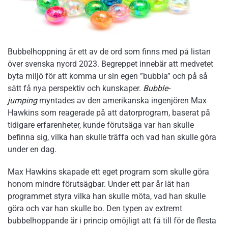
Bubbelhoppning är ett av de ord som finns med på listan
över svenska nyord 2023. Begreppet innebär att medvetet
byta miljö för att komma ur sin egen ”bubbla” och på så
sätt få nya perspektiv och kunskaper.
Bubble-
jumping
myntades av den amerikanska ingenjören Max
Hawkins som reagerade på att datorprogram, baserat på
tidigare erfarenheter, kunde förutsäga var han skulle
befinna sig, vilka han skulle träffa och vad han skulle göra
under en dag.
Max Hawkins skapade ett eget program som skulle göra
honom mindre förutsägbar. Under ett par år lät han
programmet styra vilka han skulle möta, vad han skulle
göra och var han skulle bo. Den typen av extremt
bubbelhoppande är i princip omöjligt att få till för de flesta