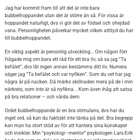
Jag har kommit fram till att det är inte bara
bubbelhoppandet utan det är större än så. För vissa är
hoppandet naturligt, dvs vi gör det av födsel och ohejdad
vana. Personligheten påverkar mycket vilken attityd du har
till bubbelhoppandet.
En viktig aspekt är personlig utveckling… Om någon förr
frågade mig om bara ett råd för ett bra liv, så sa jag “Ta
befälet”, dvs låt ingen annan bestämma ditt liv. Numera
säger jag “Ta befälet och var nyfiken”. Som du vet har jag
några år på nacken. Då märks skillnaden mera på de i min
närkrets, som inte är så nyfikna... Kom även ihåg att satsa
på bra relationer – och vårda dem.
Ordet bubbelhoppande är en bra stimulans, dvs har du
inget ord, så kan du faktiskt inte tänka på det. Bra begrepp
kan man ha stort stöd av för att hantera sina kunskaper
och insikter. Min “psykologi–mentor” psykologen Lars-Erik