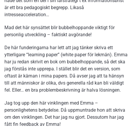
hade det som en del i sin lärstrategi t ex informationsbrist
är ett bra pedagogiskt begrepp. Likaså
intresseacceleration…
Mad det här synsättet blir bubbelhoppande viktigt för
personlig utveckling – faktiskt avgörande!
De här funderingarna har lett att jag tänker skriva ett
ytterligare “learning paper” (white paper för lekmän). Emma
har ju redan skrivit en bok om bubbelhoppande, så det ska
jag förstås inte upprepa. I stället blir det en version, som
oftast är kärnan i mina papers. Då avser jag att ta hänsyn
till att människor är olika, dvs generella råd kan bli väldigt
fel. Eller… en bra problembeskrivning är halva lösningen.
Jag tog upp den här vinklingen med Emma –
personlighetens betydelse. Då uppmuntrade hon att skriva
om den vinklingen. Det har jag nu gjort. Dessutom har jag
fått fin feedback av Emma!