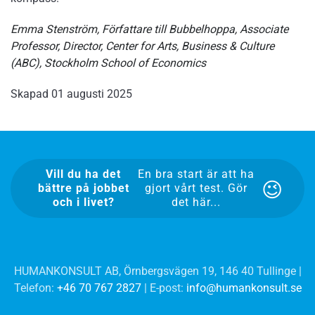
Emma Stenström,
Författare till Bubbelhoppa,
Associate
Professor,
Director, Center for Arts, Business & Culture
(ABC),
Stockholm School of Economics
Skapad
01 augusti 2025
Vill du ha det
En bra start är att ha
bättre på jobbet
gjort vårt test. Gör
och i livet?
det här...
HUMANKONSULT AB, Örnbergsvägen 19, 146 40 Tullinge |
Telefon:
+46 70 767 2827
| E-post:
info@humankonsult.se