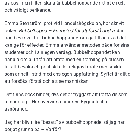
av oss, men i liten skala är bubbelhoppande riktigt enkelt
och väldigt berikande.
Emma Stenström, prof vid Handelshögskolan, har skrivit
boken
Bubbelhoppa – En metod för att förstå andra
, där
hon beskriver hur bubbelhoppande kan gå till och vad det
kan ge för effekter. Emma använder metoden både för sina
studenter och i sin egen vardag. Bubbelhoppandet kan
handla om alltifrån att prata med en främling på bussen,
till att besöka ett politiskt eller religiöst möte med åsikter
som är helt i strid med ens egen uppfattning. Syftet är alltid
att försöka förstå och att se människan.
Det finns dock hinder, dvs det är tryggast att träffa de som
är som jag… Hur övervinna hindren. Bygga tillit är
avgörande.
Jag har blivit lite “besatt” av bubbelhoppnade, så jag har
börjat grunna på – Varför?