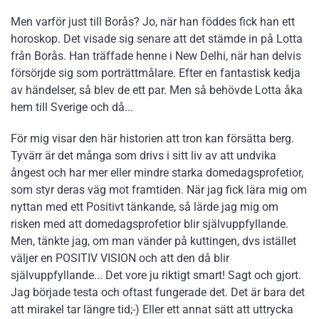
Men varför just till Borås? Jo, när han föddes fick han ett
horoskop. Det visade sig senare att det stämde in på Lotta
från Borås. Han träffade henne i New Delhi, när han delvis
försörjde sig som porträttmålare. Efter en fantastisk kedja
av händelser, så blev de ett par. Men så behövde Lotta åka
hem till Sverige och då...
För mig visar den här historien att tron kan försätta berg.
Tyvärr är det många som drivs i sitt liv av att undvika
ångest och har mer eller mindre starka domedagsprofetior,
som styr deras väg mot framtiden. När jag fick lära mig om
nyttan med ett Positivt tänkande, så lärde jag mig om
risken med att domedagsprofetior blir självuppfyllande.
Men, tänkte jag, om man vänder på kuttingen, dvs istället
väljer en POSITIV VISION och att den då blir
självuppfyllande... Det vore ju riktigt smart! Sagt och gjort.
Jag började testa och oftast fungerade det. Det är bara det
att mirakel tar längre tid;-) Eller ett annat sätt att uttrycka