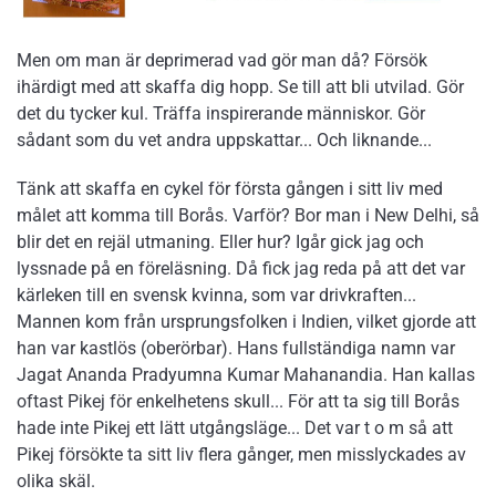
Men om man är deprimerad vad gör man då? Försök
ihärdigt med att skaffa dig hopp. Se till att bli utvilad. Gör
det du tycker kul. Träffa inspirerande människor. Gör
sådant som du vet andra uppskattar... Och liknande...
Tänk att skaffa en cykel för första gången i sitt liv med
målet att komma till Borås. Varför? Bor man i New Delhi, så
blir det en rejäl utmaning. Eller hur? Igår gick jag och
lyssnade på en föreläsning. Då fick jag reda på att det var
kärleken till en svensk kvinna, som var drivkraften...
Mannen kom från ursprungsfolken i Indien, vilket gjorde att
han var kastlös (oberörbar). Hans fullständiga namn var
Jagat Ananda Pradyumna Kumar Mahanandia. Han kallas
oftast Pikej för enkelhetens skull... För att ta sig till Borås
hade inte Pikej ett lätt utgångsläge... Det var t o m så att
Pikej försökte ta sitt liv flera gånger, men misslyckades av
olika skäl.