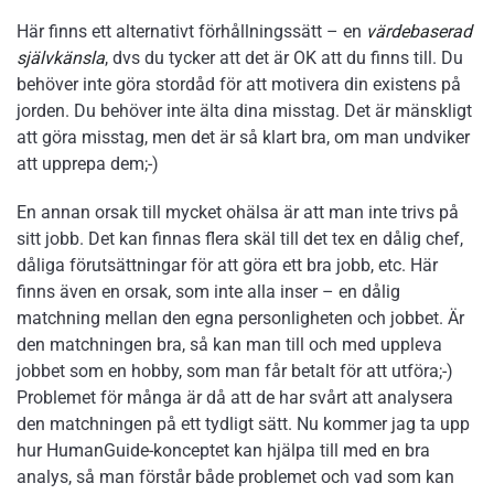
Här finns ett alternativt förhållningssätt – en
värdebaserad
självkänsla
, dvs du tycker att det är OK att du finns till. Du
behöver inte göra stordåd för att motivera din existens på
jorden. Du behöver inte älta dina misstag. Det är mänskligt
att göra misstag, men det är så klart bra, om man undviker
att upprepa dem;-)
En annan orsak till mycket ohälsa är att man inte trivs på
sitt jobb. Det kan finnas flera skäl till det tex en dålig chef,
dåliga förutsättningar för att göra ett bra jobb, etc. Här
finns även en orsak, som inte alla inser – en dålig
matchning mellan den egna personligheten och jobbet. Är
den matchningen bra, så kan man till och med uppleva
jobbet som en hobby, som man får betalt för att utföra;-)
Problemet för många är då att de har svårt att analysera
den matchningen på ett tydligt sätt. Nu kommer jag ta upp
hur HumanGuide-konceptet kan hjälpa till med en bra
analys, så man förstår både problemet och vad som kan